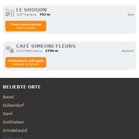
LE SHOGUN
1207 Genève
703 m
asia
Tisch reservieren
book a table
CAFÉ SIMEONI FLEURS
1213 Petit-Lancy
2706 m
deutsch
telefonisch anfragen
request by phone
BELIEBTE ORTE
Basel
Dübendorf
Genf
Gottlieben
Grindelwald
Güttingen