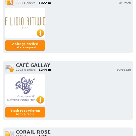
1201 Genève
1022 m
deutsch
Anfrage stellen
make a request
CAFÉ GALLAY
1205 Genève
1244 m
european
Tisch reservieren
book a table
CORAIL ROSE