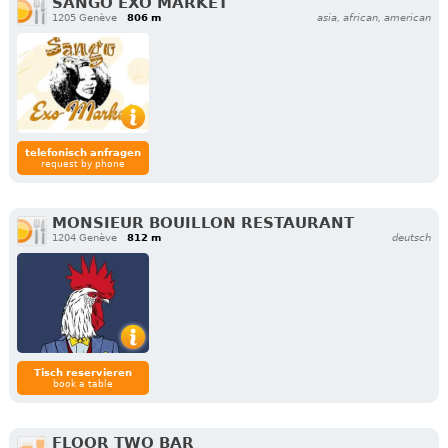
SANGO EXO MARKET
1205 Genève
806 m
asia, african, american
telefonisch anfragen
request by phone
MONSIEUR BOUILLON RESTAURANT
1204 Genève
812 m
deutsch
Tisch reservieren
book a table
FLOOR TWO BAR