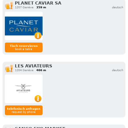
PLANET CAVIAR SA
1207 Genève
359 m
deutsch
Tisch reservieren
book a table
LES AVIATEURS
1204 Genève
466 m
deutsch
telefonisch anfragen
request by phone