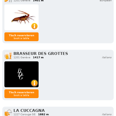
1201 Genève
1401 m
european
Tisch reservieren
book a table
BRASSEUR DES GROTTES
1201 Genève
1417 m
italiano
Tisch reservieren
book a table
LA CUCCAGNA
1227 Carouge GE
1882 m
italiano