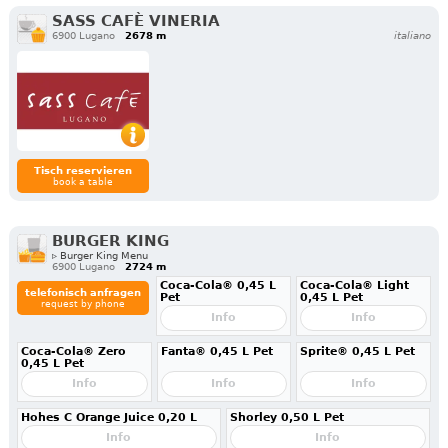
SASS CAFÈ VINERIA
6900 Lugano
2678 m
italiano
Tisch reservieren
book a table
BURGER KING
▹ Burger King Menu
6900 Lugano
2724 m
Coca-Cola® 0,45 L
Coca-Cola® Light
telefonisch anfragen
Pet
0,45 L Pet
request by phone
Info
Info
Coca-Cola® Zero
Fanta® 0,45 L Pet
Sprite® 0,45 L Pet
0,45 L Pet
Info
Info
Info
Hohes C Orange Juice 0,20 L
Shorley 0,50 L Pet
Info
Info