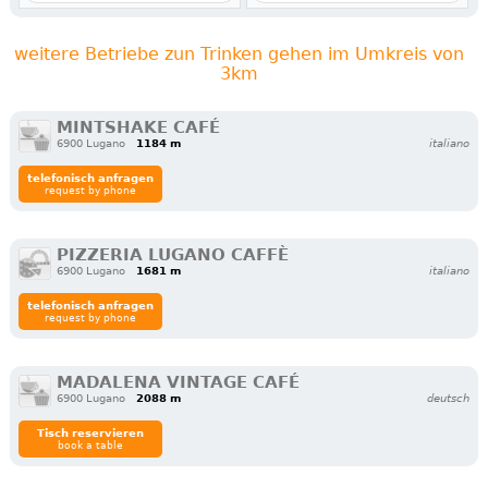
weitere Betriebe zun Trinken gehen im Umkreis von
3km
MINTSHAKE CAFÉ
6900 Lugano
1184 m
italiano
telefonisch anfragen
request by phone
PIZZERIA LUGANO CAFFÈ
6900 Lugano
1681 m
italiano
telefonisch anfragen
request by phone
MADALENA VINTAGE CAFÉ
6900 Lugano
2088 m
deutsch
Tisch reservieren
book a table