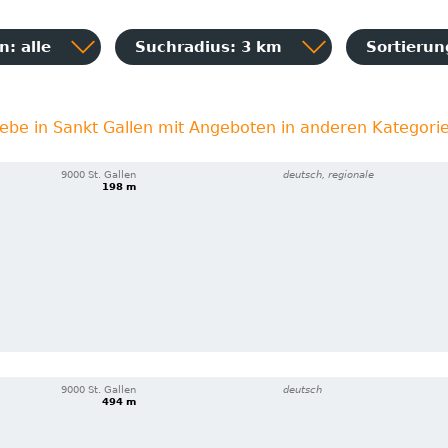
: alle
Suchradius: 3 km
Sortieru
iebe in Sankt Gallen mit Angeboten in anderen Kategori
9000 St. Gallen
deutsch, regionale
198 m
9000 St. Gallen
deutsch
494 m