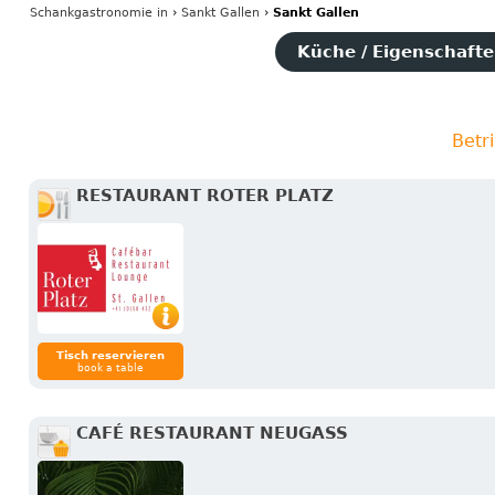
Schankgastronomie
in
›
Sankt Gallen
›
Sankt Gallen
Küche / Eigenschaften
Betr
RESTAURANT ROTER PLATZ
Tisch reservieren
book a table
CAFÉ RESTAURANT NEUGASS