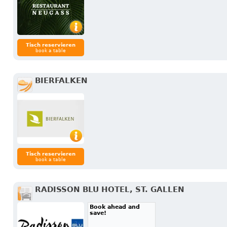
Tisch reservieren
book a table
BIERFALKEN
Tisch reservieren
book a table
RADISSON BLU HOTEL, ST. GALLEN
Book ahead and
save!