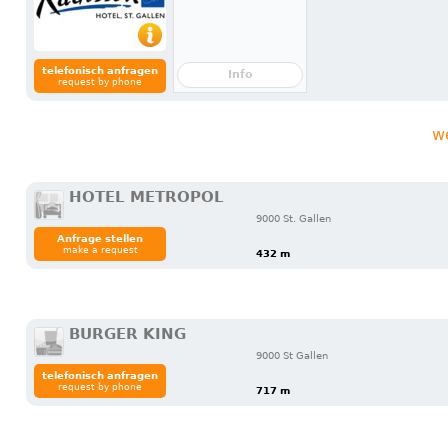
telefonisch anfragen
Info
request by phone
w
HOTEL METROPOL
9000 St. Gallen
Anfrage stellen
make a request
432 m
BURGER KING
9000 St Gallen
telefonisch anfragen
request by phone
717 m