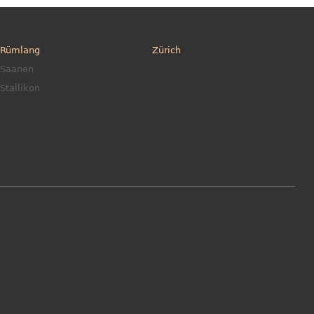
Rümlang
Zürich
Saanen
Stallikon