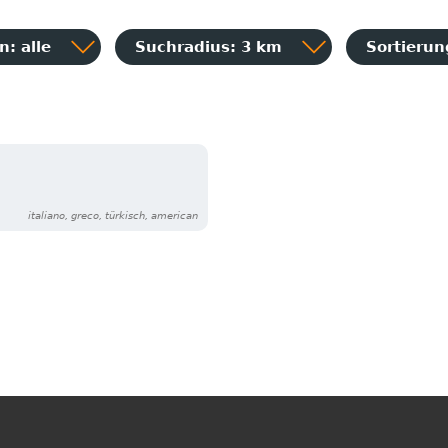
: alle
Suchradius: 3 km
Sortieru
italiano, greco, türkisch, american