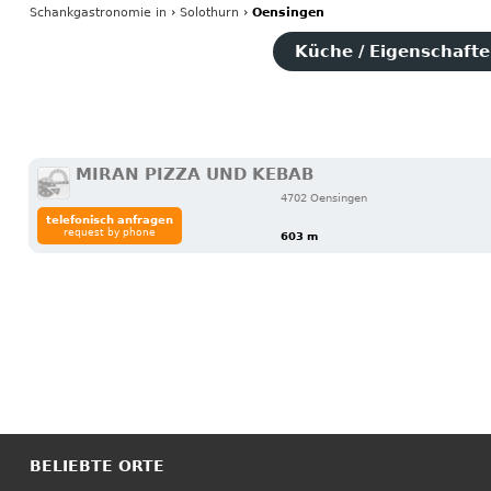
Schankgastronomie
in
›
Solothurn
›
Oensingen
Küche / Eigenschaften
MIRAN PIZZA UND KEBAB
4702 Oensingen
telefonisch anfragen
request by phone
603 m
BELIEBTE ORTE