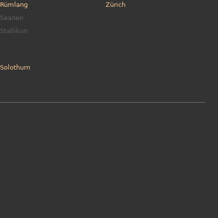
Rümlang
Zürich
Saanen
Stallikon
Solothurn