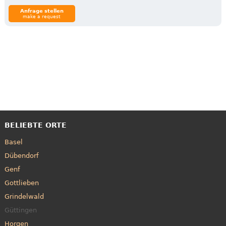
Anfrage stellen
make a request
BELIEBTE ORTE
Basel
Dübendorf
Genf
Gottlieben
Grindelwald
Güttingen
Horgen