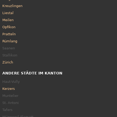
Kreuzlingen
Liestal
Meilen
Opfikon
Pratteln
Rümlang
Saanen
Stallikon
Zürich
ANDERE STÄDTE IM KANTON
Haut-Vully
Kerzers
Muntelier
St. Antoni
Tafers
Wünnewil-Flamatt