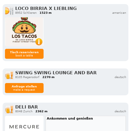
LOCO BIRRIA X LIEBLING
8952 Schlieren
1523 m
american
Tisch reservieren
book a table
SWING SWING LOUNGE AND BAR
8105 Regensdorf
2270 m
deutsch
Anfrage stellen
make a request
DELI BAR
8048 Zurich
2362 m
deutsch
Ankommen und genießen