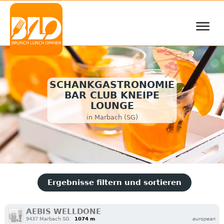
≡
SCHANKGASTRONOMIE
BAR CLUB KNEIPE
LOUNGE
in Marbach (SG)
Ergebnisse filtern und sortieren
AEBIS WELLDONE
9437 Marbach SG
1074 m
european