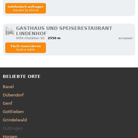
telefonisch anfragen
request by phone
GASTHAUS UND SPEISERESTAURANT
LINDENHOF
9450 Altstätten SG
2550 m
european
Tisch reservieren
book a table
BELIEBTE ORTE
Basel
Dübendorf
Genf
Gottlieben
Grindelwald
Güttingen
Horgen