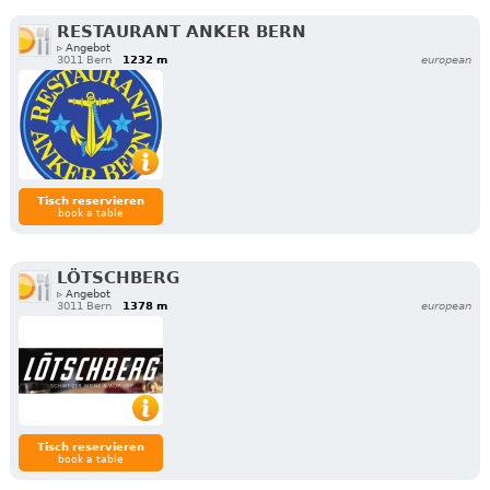
RESTAURANT ANKER BERN
▹ Angebot
3011 Bern
1232 m
european
Tisch reservieren
book a table
LÖTSCHBERG
▹ Angebot
3011 Bern
1378 m
european
Tisch reservieren
book a table