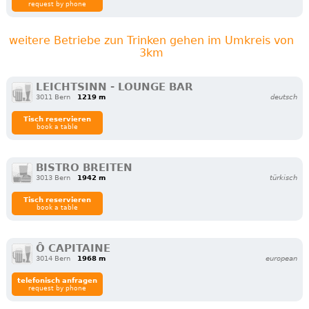
request by phone
weitere Betriebe zun Trinken gehen im Umkreis von
3km
LEICHTSINN - LOUNGE BAR
3011 Bern
1219 m
deutsch
Tisch reservieren
book a table
BISTRO BREITEN
3013 Bern
1942 m
türkisch
Tisch reservieren
book a table
Ô CAPITAINE
3014 Bern
1968 m
european
telefonisch anfragen
request by phone