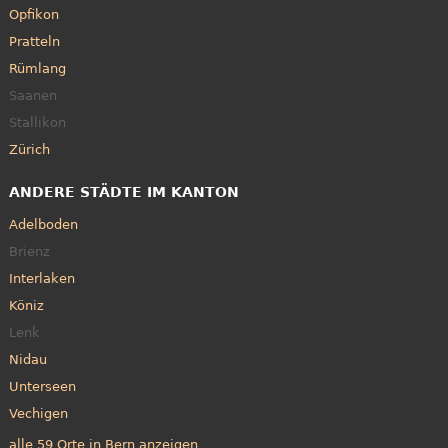
Opfikon
Pratteln
Rümlang
Saanen
Stallikon
Zürich
ANDERE STÄDTE IM KANTON
Adelboden
Brienz
Interlaken
Köniz
Lenk
Nidau
Unterseen
Vechigen
alle 59 Orte in Bern anzeigen