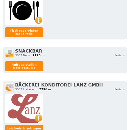
Tisch reservieren
book a table
SNACKBAR
3007 Bern
2175 m
deutsch
Anfrage stellen
make a request
BÄCKEREI-KONDITOREI LANZ GMBH
3097 Liebefeld
2796 m
deutsch
telefonisch anfragen