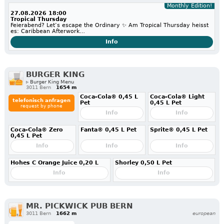
Monthly Edition!
27.08.2026 18:00
Tropical Thursday
Feierabend? Let’s escape the Ordinary ✨ Am Tropical Thursday heisst
es: Caribbean Afterwork…
Info
BURGER KING
▹ Burger King Menu
3011 Bern
1654 m
Coca-Cola® 0,45 L
Coca-Cola® Light
telefonisch anfragen
Pet
0,45 L Pet
request by phone
Info
Info
Coca-Cola® Zero
Fanta® 0,45 L Pet
Sprite® 0,45 L Pet
0,45 L Pet
Info
Info
Info
Hohes C Orange Juice 0,20 L
Shorley 0,50 L Pet
Info
Info
MR. PICKWICK PUB BERN
3011 Bern
1662 m
european