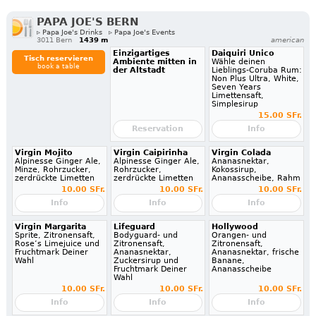
PAPA JOE'S BERN
▹ Papa Joe's Drinks
▹ Papa Joe's Events
3011 Bern
1439 m
american
Einzigartiges
Daiquiri Unico
Tisch reservieren
Ambiente mitten in
Wähle deinen
book a table
der Altstadt
Lieblings-Coruba Rum:
Non Plus Ultra, White,
Seven Years
Limettensaft,
Simplesirup
15.00 SFr.
Reservation
Info
Virgin Mojito
Virgin Caipirinha
Virgin Colada
Alpinesse Ginger Ale,
Alpinesse Ginger Ale,
Ananasnektar,
Minze, Rohrzucker,
Rohrzucker,
Kokossirup,
zerdrückte Limetten
zerdrückte Limetten
Ananasscheibe, Rahm
10.00 SFr.
10.00 SFr.
10.00 SFr.
Info
Info
Info
Virgin Margarita
Lifeguard
Hollywood
Sprite, Zitronensaft,
Bodyguard- und
Orangen- und
Rose’s Limejuice und
Zitronensaft,
Zitronensaft,
Fruchtmark Deiner
Ananasnektar,
Ananasnektar, frische
Wahl
Zuckersirup und
Banane,
Fruchtmark Deiner
Ananasscheibe
Wahl
10.00 SFr.
10.00 SFr.
10.00 SFr.
Info
Info
Info