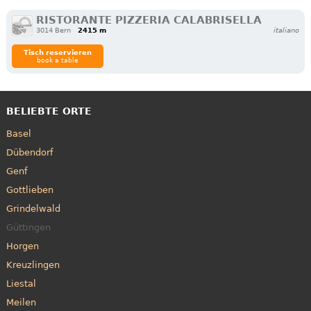
RISTORANTE PIZZERIA CALABRISELLA
3014 Bern
2415 m
italiano
Tisch reservieren
book a table
BELIEBTE ORTE
Basel
Dübendorf
Genf
Gottlieben
Grindelwald
Güttingen
Horgen
Kreuzlingen
Liestal
Meilen