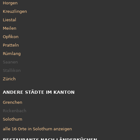
Horgen
Kreuzlingen
Liestal
Meilen
Opfikon
Pratteln
Rümlang
Saanen
Stallikon
Zürich
ANDERE STÄDTE IM KANTON
Grenchen
Rickenbach
Solothurn
alle 16 Orte in Solothurn anzeigen
RESTAURANTS NACH LÄNDERKÜCHEN