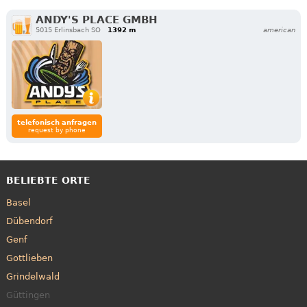
ANDY'S PLACE GMBH
5015 Erlinsbach SO
1392 m
american
telefonisch anfragen
request by phone
BELIEBTE ORTE
Basel
Dübendorf
Genf
Gottlieben
Grindelwald
Güttingen