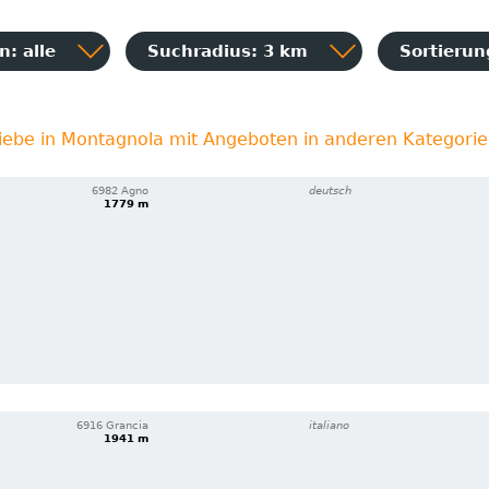
: alle
Suchradius: 3 km
Sortieru
iebe in Montagnola mit Angeboten in anderen Kategori
6982 Agno
deutsch
1779 m
6916 Grancia
italiano
1941 m