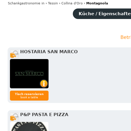
Schankgastronomie
in
›
Tessin
›
Collina d'Oro
›
Montagnola
Küche / Eigenschaften
Betr
HOSTARIA SAN MARCO
Tisch reservieren
book a table
P&P PASTA E PIZZA