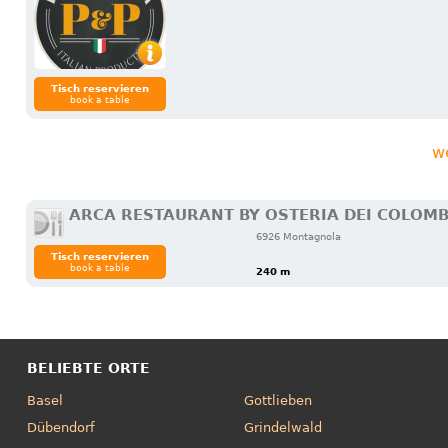
Tisch reservieren
book a table
w
ARCA RESTAURANT BY OSTERIA DEI COLOMB
6926 Montagnola
Tisch reservieren
book a table
240 m
BELIEBTE ORTE
Basel
Gottlieben
Dübendorf
Grindelwald