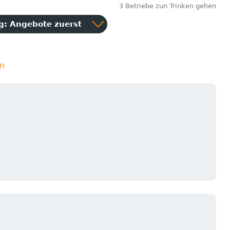
3 Betriebe zun Trinken gehen
ng:
Angebote zuerst
en