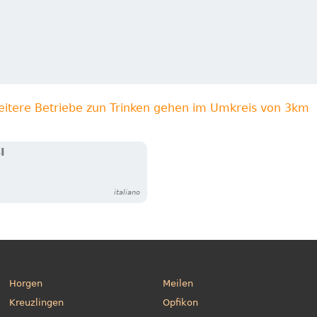
eitere Betriebe zun Trinken gehen im Umkreis von 3km
I
italiano
Horgen
Meilen
Kreuzlingen
Opfikon