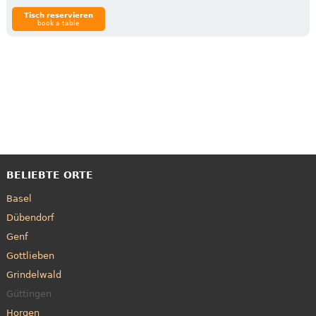
Tisch reservieren
book a table
BELIEBTE ORTE
Basel
Dübendorf
Genf
Gottlieben
Grindelwald
Güttingen
Horgen