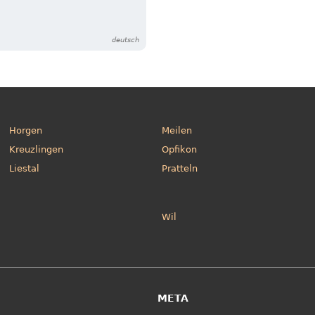
deutsch
Horgen
Meilen
Kreuzlingen
Opfikon
Liestal
Pratteln
Wil
META