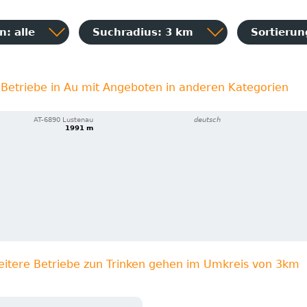
: alle
Suchradius: 3 km
Sortieru
Betriebe in Au mit Angeboten in anderen Kategorien
AT-6890 Lustenau
deutsch
1991 m
eitere Betriebe zun Trinken gehen im Umkreis von 3km