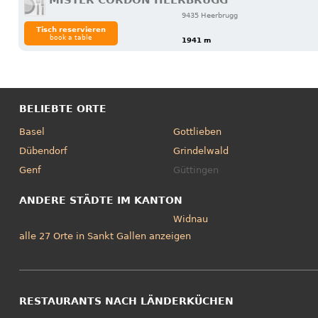
MISTER CORDON HEERBRUGG
9435 Heerbrugg
Tisch reservieren
book a table
1941 m
BELIEBTE ORTE
Basel
Gottlieben
Dübendorf
Grindelwald
Genf
Güttingen
ANDERE STÄDTE IM KANTON
Widnau
alle 27 Orte in Sankt Gallen anzeigen
RESTAURANTS NACH LÄNDERKÜCHEN