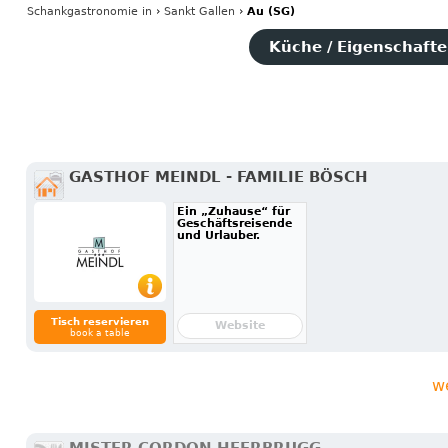
Schankgastronomie
in
›
Sankt Gallen
›
Au (SG)
Küche / Eigenschaften
GASTHOF MEINDL - FAMILIE BÖSCH
Ein „Zuhause“ für
Geschäftsreisende
und Urlauber.
Tisch reservieren
Website
book a table
w